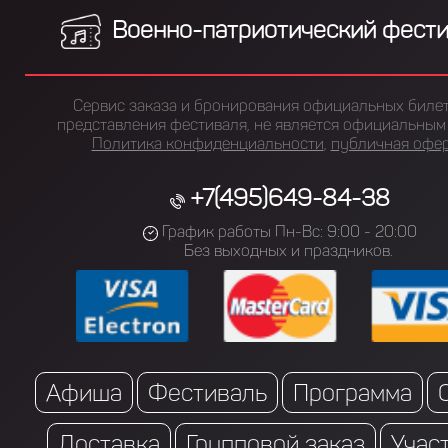
Военно-патриотический фест
Сервис заказа и бронирования официальных билет
представления фестиваля, не является официальным 
Политика конфиденциальности
,
публичная офе
+7(495)649-84-38
График работы Пн-Вс: 9:00 - 20:00
Без выходных и праздников.
Афиша
Фестиваль
Программа
Доставка
Групповой заказ
Учас