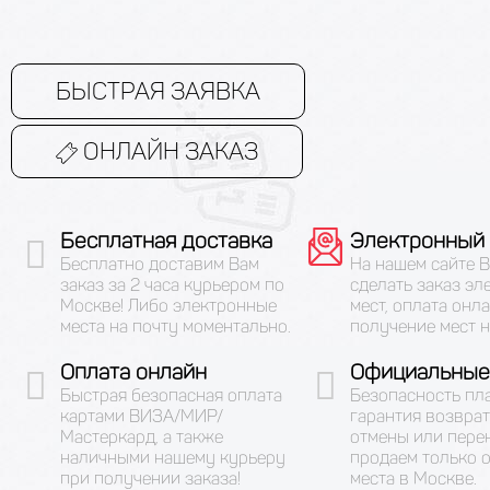
БЫСТРАЯ ЗАЯВКА
ОНЛАЙН ЗАКАЗ
Бесплатная доставка
Электронный 
Бесплатно доставим Вам
На нашем сайте 
заказ за 2 часа курьером по
сделать заказ эл
Москве! Либо электронные
мест, оплата онла
места на почту моментально.
получение мест н
Оплата онлайн
Официальные
Быстрая безопасная оплата
Безопасность пл
картами ВИЗА/МИР/
гарантия возврат
Мастеркард, а также
отмены или пере
наличными нашему курьеру
продаем только 
при получении заказа!
места в Москве.