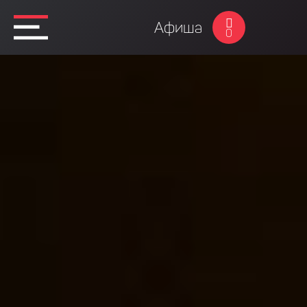
Афиша
0