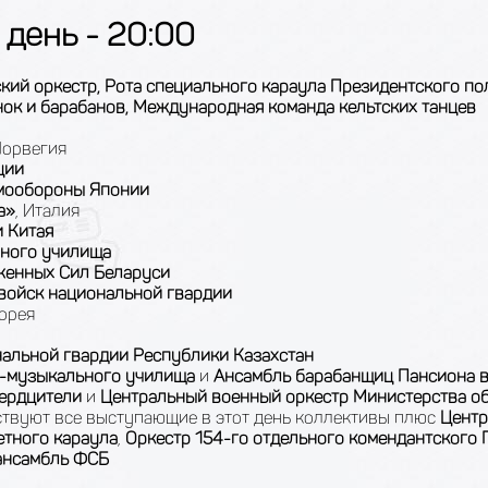
 день - 20:00
кий оркестр, Рота специального караула Президентского по
ок и барабанов, Международная команда кельтских танцев
Норвегия
ции
амообороны Японии
а»
, Италия
 Китая
нного училища
уженных Сил Беларуси
 войск национальной гвардии
орея
нальной гвардии Республики Казахстан
о-музыкального училища
и
Ансамбль барабанщиц Пансиона 
вердцители
и
Центральный военный оркестр Министерства о
ствуют все выступающие в этот день коллективы плюс
Центр
тного караула
,
Оркестр 154-го отдельного комендантского
ансамбль
ФСБ