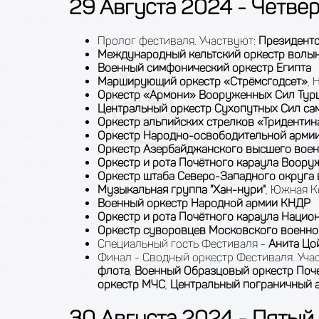
29 Августа 2024 - Четвер
Пролог фестиваля. Участвуют:
Президентс
Международный кельтский оркестр волын
Военный симфонический оркестр Египта
Марширующий оркестр «Стрёмсгодсет»
, 
Оркестр «Армони» Вооруженных Cил Тур
Центральный оркестр Сухопутных Сил с
Оркестр альпийских стрелков «Тридентин
Оркестр Народно-освободительной армии
Оркестр Азербайджанского высшего вое
Оркестр и рота Почётного караула Воор
Оркестр штаба Северо-Западного округа
Музыкальная группа "Хан-нури"
, Южная К
Военный оркестр Народной армии КНДР
Оркестр и рота Почётного караула Нацио
Оркестр суворовцев Московского военн
Специальный гость Фестиваля -
Анита Цо
Финал - Сводный оркестр Фестиваля. Уча
флота
,
Военный Образцовый оркестр Поче
оркестр МЧС
,
Центральный пограничный 
30 Августа 2024 - Пятый 