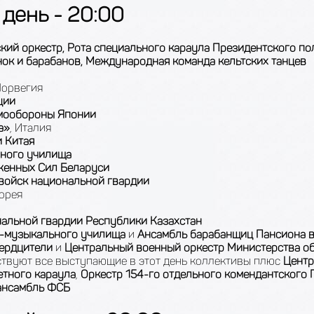
 день - 20:00
кий оркестр, Рота специального караула Президентского по
ок и барабанов, Международная команда кельтских танцев
Норвегия
ции
амообороны Японии
а»
, Италия
 Китая
нного училища
уженных Сил Беларуси
 войск национальной гвардии
орея
нальной гвардии Республики Казахстан
о-музыкального училища
и
Ансамбль барабанщиц Пансиона 
вердцители
и
Центральный военный оркестр Министерства о
ствуют все выступающие в этот день коллективы плюс
Центр
тного караула
,
Оркестр 154-го отдельного комендантского
ансамбль
ФСБ