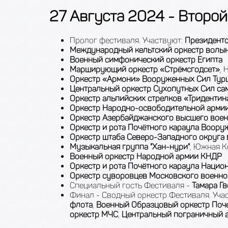
27 Августа 2024 - Второй
Пролог фестиваля. Участвуют:
Президентс
Международный кельтский оркестр волын
Военный симфонический оркестр Египта
Марширующий оркестр «Стрёмсгодсет»
, 
Оркестр «Армони» Вооруженных Cил Тур
Центральный оркестр Сухопутных Сил с
Оркестр альпийских стрелков «Тридентин
Оркестр Народно-освободительной армии
Оркестр Азербайджанского высшего вое
Оркестр и рота Почётного караула Воор
Оркестр штаба Северо-Западного округа
Музыкальная группа "Хан-нури"
, Южная К
Военный оркестр Народной армии КНДР
Оркестр и рота Почётного караула Нацио
Оркестр суворовцев Московского военн
Специальный гость Фестиваля -
Тамара Г
Финал - Сводный оркестр Фестиваля. Уча
флота
,
Военный Образцовый оркестр Поче
оркестр МЧС
,
Центральный пограничный 