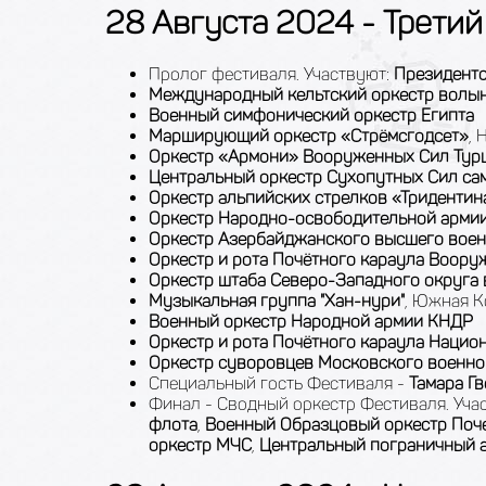
28 Августа 2024 - Третий
Пролог фестиваля. Участвуют:
Президентс
Международный кельтский оркестр волын
Военный симфонический оркестр Египта
Марширующий оркестр «Стрёмсгодсет»
, 
Оркестр «Армони» Вооруженных Cил Тур
Центральный оркестр Сухопутных Сил с
Оркестр альпийских стрелков «Тридентин
Оркестр Народно-освободительной армии
Оркестр Азербайджанского высшего вое
Оркестр и рота Почётного караула Воор
Оркестр штаба Северо-Западного округа
Музыкальная группа "Хан-нури"
, Южная К
Военный оркестр Народной армии КНДР
Оркестр и рота Почётного караула Нацио
Оркестр суворовцев Московского военн
Специальный гость Фестиваля -
Тамара Г
Финал - Сводный оркестр Фестиваля. Уча
флота
,
Военный Образцовый оркестр Поче
оркестр МЧС
,
Центральный пограничный 