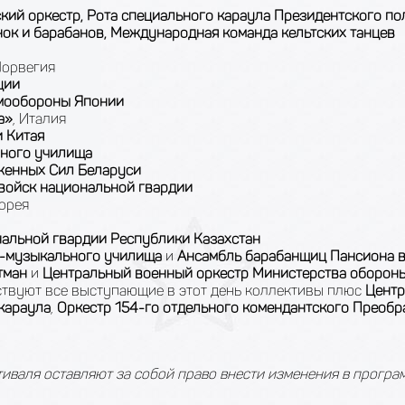
кий оркестр, Рота специального караула Президентского по
ок и барабанов, Международная команда кельтских танцев
Норвегия
ции
амообороны Японии
а»
, Италия
 Китая
нного училища
уженных Сил Беларуси
 войск национальной гвардии
орея
нальной гвардии Республики Казахстан
о-музыкального училища
и
Ансамбль барабанщиц Пансиона 
тман
и
Центральный военный оркестр Министерства оборон
ствуют все выступающие в этот день коллективы плюс
Центр
караула
,
Оркестр 154-го отдельного комендантского Преобр
иваля оставляют за собой право внести изменения в програм