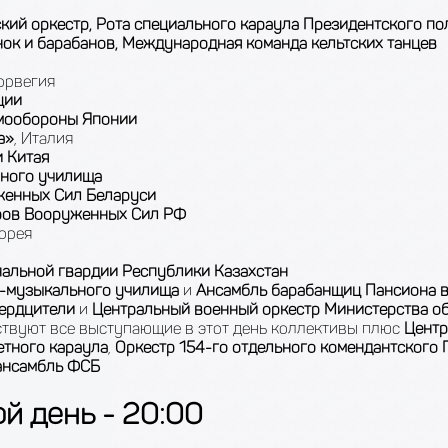
кий оркестр, Рота специального караула Президентского по
ок и барабанов, Международная команда кельтских танцев
Норвегия
ции
амообороны Японии
а»
, Италия
 Китая
нного училища
уженных Сил Беларуси
тров Вооруженных Сил РФ
орея
нальной гвардии Республики Казахстан
о-музыкального училища
и
Ансамбль барабанщиц Пансиона 
вердцители
и
Центральный военный оркестр Министерства о
ствуют все выступающие в этот день коллективы плюс
Центр
тного караула
,
Оркестр 154-го отдельного комендантского
ансамбль
ФСБ
й день - 20:00