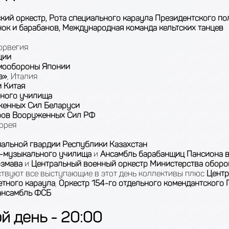
кий оркестр, Рота специального караула Президентского по
ок и барабанов, Международная команда кельтских танцев
Норвегия
ции
амообороны Японии
а»
, Италия
 Китая
нного училища
уженных Сил Беларуси
тров Вооруженных Сил РФ
орея
нальной гвардии Республики Казахстан
о-музыкального училища
и
Ансамбль барабанщиц Пансиона 
рзмава
и
Центральный военный оркестр Министерства обор
ствуют все выступающие в этот день коллективы плюс
Центр
тного караула
,
Оркестр 154-го отдельного комендантского
ансамбль
ФСБ
й день - 20:00