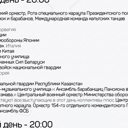
кий оркестр, Рота специального караула Президентского по
ок и барабанов, Международная команда кельтских танцев
Норвегия
ции
амообороны Японии
а»
, Италия
 Китая
нного училища
уженных Сил Беларуси
 войск национальной гвардии
орея
нальной гвардии Республики Казахстан
о-музыкального училища
и
Ансамбль барабанщиц Пансиона 
рзмава
и
Центральный военный оркестр Министерства обор
ствуют все выступающие в этот день коллективы плюс
Центр
тного караула
,
Оркестр 154-го отдельного комендантского
ансамбль
ФСБ
 день - 20:00