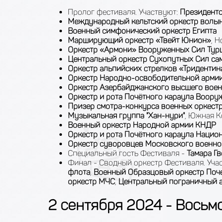
Пролог фестиваля. Участвуют:
Президентс
Международный кельтский оркестр волын
Военный симфонический оркестр Египта
Марширующий оркестр «Твейт Юнион»
, 
Оркестр «Армони» Вооруженных Cил Тур
Центральный оркестр Сухопутных Сил с
Оркестр альпийских стрелков «Тридентин
Оркестр Народно-освободительной армии
Оркестр Азербайджанского высшего вое
Оркестр и рота Почётного караула Воор
Призер смотра-конкурса военных оркес
Музыкальная группа "Хан-нури"
, Южная К
Военный оркестр Народной армии КНДР
Оркестр и рота Почётного караула Нацио
Оркестр суворовцев Московского военн
Специальный гость Фестиваля -
Тамара Г
Финал - Сводный оркестр Фестиваля. Уча
флота
,
Военный Образцовый оркестр Поче
оркестр МЧС
,
Центральный пограничный 
2 сентября 2024 - Восьмо