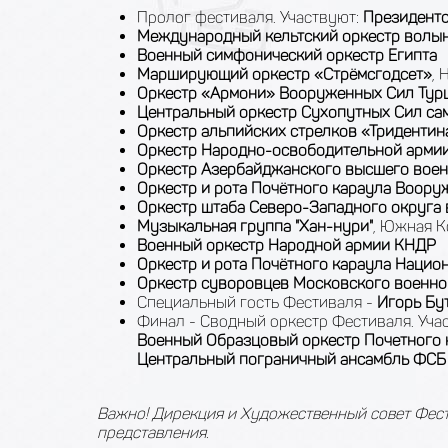
Пролог фестиваля. Участвуют:
Президентс
Международный кельтский оркестр волын
Военный симфонический оркестр Египта
Марширующий оркестр «Стрёмсгодсет»
, 
Оркестр «Армони» Вооруженных Cил Тур
Центральный оркестр Сухопутных Сил с
Оркестр альпийских стрелков «Тридентин
Оркестр Народно-освободительной армии
Оркестр Азербайджанского высшего вое
Оркестр и рота Почётного караула Воор
Оркестр штаба Северо-Западного округа
Музыкальная группа "Хан-нури"
, Южная К
Военный оркестр Народной армии КНДР
Оркестр и рота Почётного караула Нацио
Оркестр суворовцев Московского военн
Специальный гость Фестиваля -
Игорь Бу
Финал - Сводный оркестр Фестиваля. Уча
Военный Образцовый оркестр Почетного 
Центральный пограничный ансамбль
ФСБ
Важно! Дирекция и Художественный совет Фест
представления.