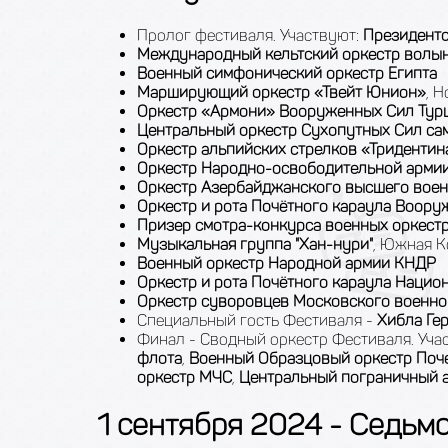
Пролог фестиваля. Участвуют:
Президентс
Международный кельтский оркестр волын
Военный симфонический оркестр Египта
Марширующий оркестр «Твейт Юнион»
, 
Оркестр «Армони» Вооруженных Cил Тур
Центральный оркестр Сухопутных Сил с
Оркестр альпийских стрелков «Тридентин
Оркестр Народно-освободительной армии
Оркестр Азербайджанского высшего вое
Оркестр и рота Почётного караула Воор
Призер смотра-конкурса военных оркес
Музыкальная группа "Хан-нури"
, Южная К
Военный оркестр Народной армии КНДР
Оркестр и рота Почётного караула Нацио
Оркестр суворовцев Московского военн
Специальный гость Фестиваля -
Хибла Ге
Финал - Сводный оркестр Фестиваля. Уча
флота
,
Военный Образцовый оркестр Поче
оркестр МЧС
,
Центральный пограничный 
1 сентября 2024 - Седьмо