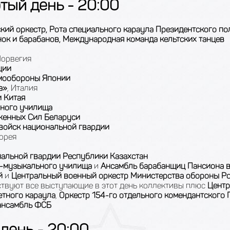
тый день - 20:00
кий оркестр, Рота специального караула Президентского по
ок и барабанов, Международная команда кельтских танцев
Норвегия
ции
амообороны Японии
а»
, Италия
 Китая
нного училища
уженных Сил Беларуси
 войск национальной гвардии
орея
нальной гвардии Республики Казахстан
о-музыкального училища
и
Ансамбль барабанщиц Пансиона 
й
и
Центральный военный оркестр Министерства обороны Р
ствуют все выступающие в этот день коллективы плюс
Центр
тного караула
,
Оркестр 154-го отдельного комендантского
ансамбль
ФСБ
день - 20:00