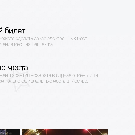
й билет
можете сделать заказ электронных мест,
чение мест на Ваш e-mail!
е места
жей, гарантия возврата в случае отмены или
ем только официальные места в Москве.