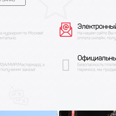
Электронны
са курьером по Москве!
На нашем сайте Вы 
ентально.
оплата онлайн, полу
Официальны
ВИЗА/МИР/Мастеркард, а
Безопасность плате
получении заказа!
переноса, мы прода