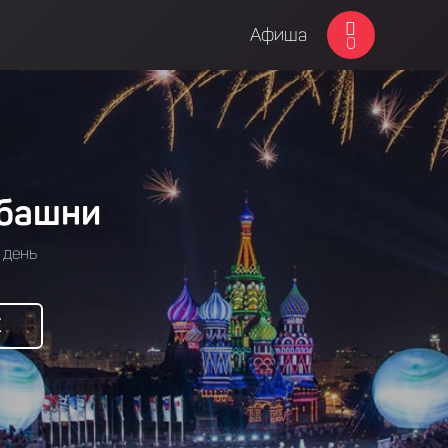
Афиша
0
 башни
 день
Е