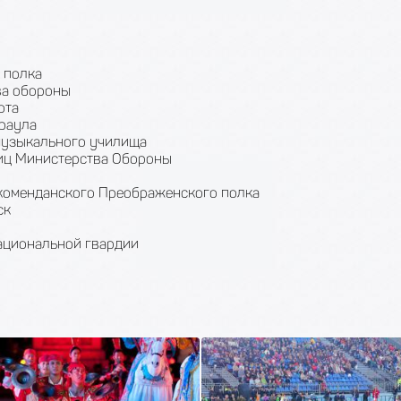
 полка
ва обороны
ота
раула
музыкального училища
иц Министерства Обороны
 коменданского Преображенского полка
ск
ациональной гвардии